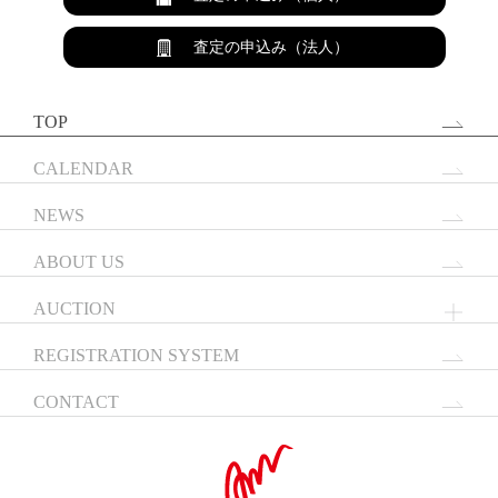
査定の申込み（法人）
TOP
CALENDAR
NEWS
ABOUT US
AUCTION
REGISTRATION SYSTEM
CONTACT